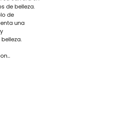
s de belleza. 
lo de 
senta una 
y 
belleza.
con…