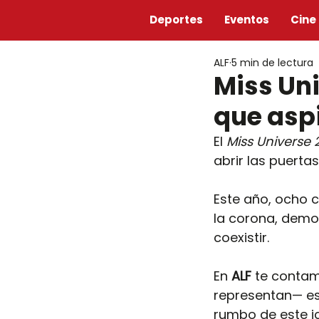
Deportes
Eventos
Cine
ALF
5 min de lectura
Miss Un
que aspi
El 
Miss Universe 
abrir las puert
Este año, ocho c
la corona, demo
coexistir. 
En 
ALF
 te contam
representan— es
rumbo de este i