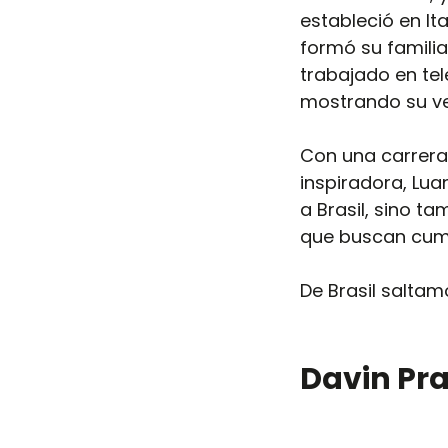
estableció en It
formó su familia
trabajado en tele
mostrando su ver
Con una carrera 
inspiradora, Lua
a Brasil, sino t
que buscan cump
De Brasil salta
Davin Pr