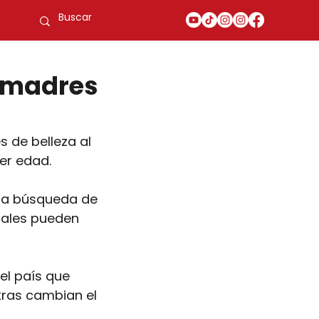
o madres
s de belleza al 
er edad.
 la búsqueda de 
nales pueden 
el país que 
tras cambian el 