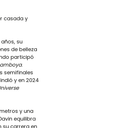
er casada y 
 años, su 
nes de belleza 
do participó 
Camboya
. 
 semifinales 
indió y en 2024 
Universe 
 metros y una 
avin equilibra 
 su carrera en 