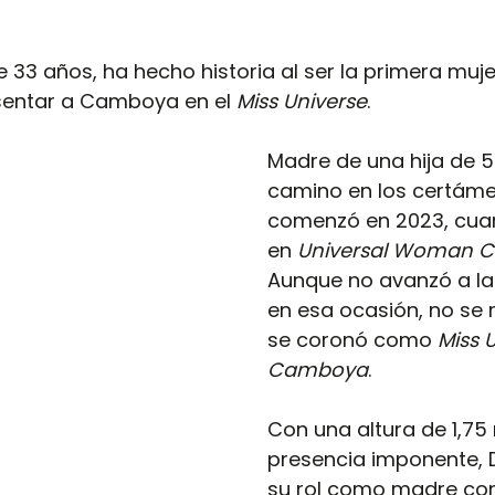
e 33 años, ha hecho historia al ser la primera muj
entar a Camboya en el 
Miss Universe
. 
Madre de una hija de 5
camino en los certáme
comenzó en 2023, cuan
en 
Universal Woman 
Aunque no avanzó a las
en esa ocasión, no se r
se coronó como 
Miss 
Camboya
.
Con una altura de 1,75
presencia imponente, D
su rol como madre con