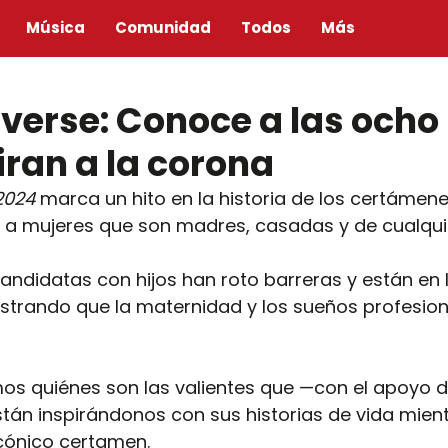
Música
Comunidad
Todos
Más
iverse: Conoce a las och
ran a la corona
2024
 marca un hito en la historia de los certámene
as a mujeres que son madres, casadas y de cualqui
andidatas con hijos han roto barreras y están en
strando que la maternidad y los sueños profesio
os quiénes son las valientes que —con el apoyo d
tán inspirándonos con sus historias de vida mien
cónico certamen.