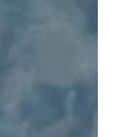
corona en el James L. Knight Center, en
una noche histórica que por primera vez
trasladó el certamen fuera del país.