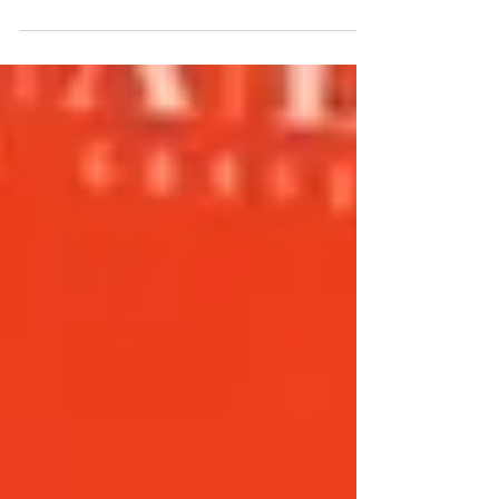
peruana que desafió las estadísticas en
Florida. Descubre cómo pasó de
conducir Uber a fundar su propia clínica
estética, demostrando que la resiliencia
es el ingrediente secreto del éxito.